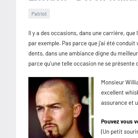
Patriot
29
Chimere
Aucun
août
commentaire
Il y a des occasions, dans une carrière, que 
2010
par exemple. Pas parce que j’ai été conduit 
dents, dans une ambiance digne du meilleur
parce qu’une telle occasion ne se présente q
Monsieur Willi
excellent whisk
assurance et 
Pouvez vous v
(Un petit souri