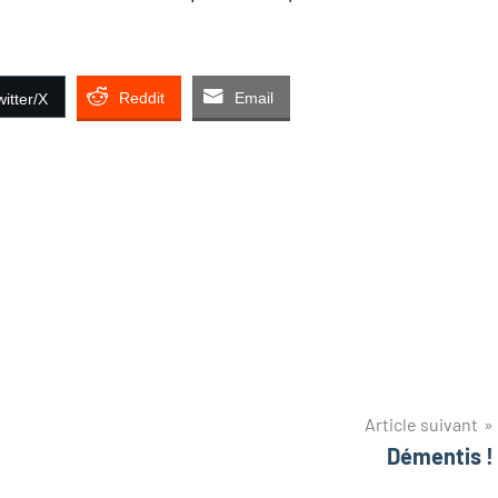
Reddit
Email
itter/X
Article suivant
Démentis !