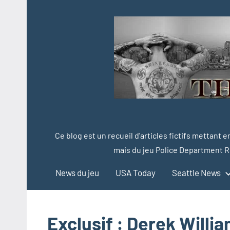
Aller
au
contenu
Ce blog est un recueil d'articles fictifs mettant 
mais du jeu Police Department R
News du jeu
USA Today
Seattle News
Exclusif : Derek Willia