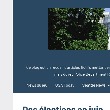
Aller
au
contenu
Ce blog est un recueil d'articles fictifs mettant 
mais du jeu Police Department R
News du jeu
USA Today
Seattle News
Des élections en juin