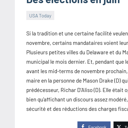
USA Today
15
Augure
Aucun
juillet
commentaire
Si la tradition et une certaine facilité veul
2015
novembre, certains mandataires voient leur
Plusieurs petites villes du Delaware et du M
municipal le mois dernier. Et, pendant que l
avant les mid-terms de novembre prochain, le
maire en la personne de Mason Drake (D) qui
prédécesseur, Richar D’Aliso (D). Elle était 
bien qu’affichant un discours assez modéré
sécurité et des réductions des charges fisc
Facebook
Tw