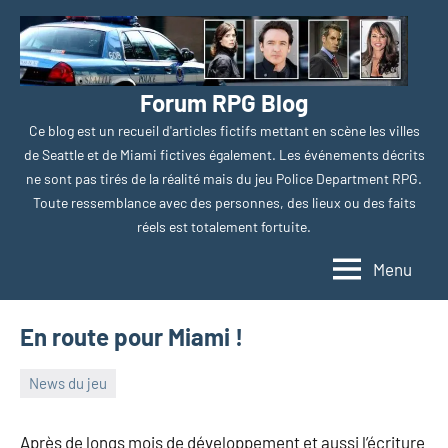
Aller
au
contenu
Forum RPG Blog
Ce blog est un recueil d'articles fictifs mettant en scène les villes
de Seattle et de Miami fictives également. Les événements décrits
ne sont pas tirés de la réalité mais du jeu Police Department RPG.
Toute ressemblance avec des personnes, des lieux ou des faits
réels est totalement fortuite.
Menu
En route pour Miami !
News du jeu
17
Kate
Aucun
avril
Griss
commentaire
Après de longs mois de développement et aussi l’écriture