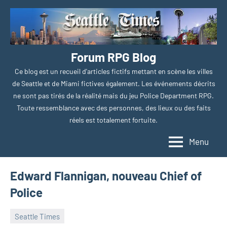
Aller
au
contenu
Forum RPG Blog
Ce blog est un recueil d'articles fictifs mettant en scène les villes
de Seattle et de Miami fictives également. Les événements décrits
ne sont pas tirés de la réalité mais du jeu Police Department RPG.
Toute ressemblance avec des personnes, des lieux ou des faits
réels est totalement fortuite.
Menu
Edward Flannigan, nouveau Chief of
Police
Seattle Times
18
Augure
Aucun