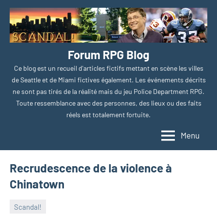
Aller
au
contenu
Forum RPG Blog
Ce blog est un recueil d'articles fictifs mettant en scène les villes
de Seattle et de Miami fictives également. Les événements décrits
ne sont pas tirés de la réalité mais du jeu Police Department RPG.
Toute ressemblance avec des personnes, des lieux ou des faits
réels est totalement fortuite.
Menu
Recrudescence de la violence à
Chinatown
Scandal!
7
Augure
Aucun