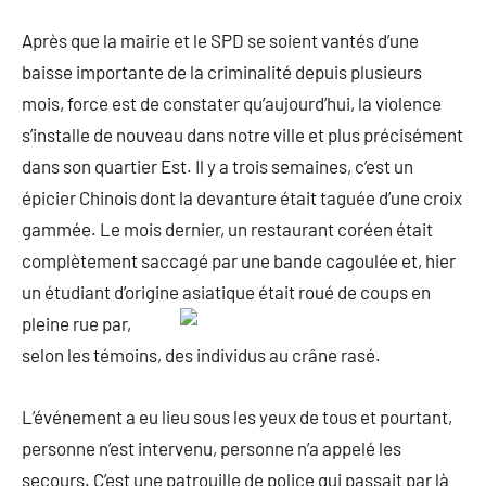
mars
commentaire
Après que la mairie et le SPD se soient vantés d’une
2018
baisse importante de la criminalité depuis plusieurs
mois, force est de constater qu’aujourd’hui, la violence
s’installe de nouveau dans notre ville et plus précisément
dans son quartier Est. Il y a trois semaines, c’est un
épicier Chinois dont la devanture était taguée d’une croix
gammée. Le mois dernier, un restaurant coréen était
complètement saccagé par une bande cagoulée et, hier
un étudiant d’origine
asiatique était roué de coups en
pleine rue par,
selon les témoins, des individus au crâne rasé.
L’événement a eu lieu sous les yeux de tous et pourtant,
personne n’est intervenu, personne n’a appelé les
secours. C’est une patrouille de police qui passait par là