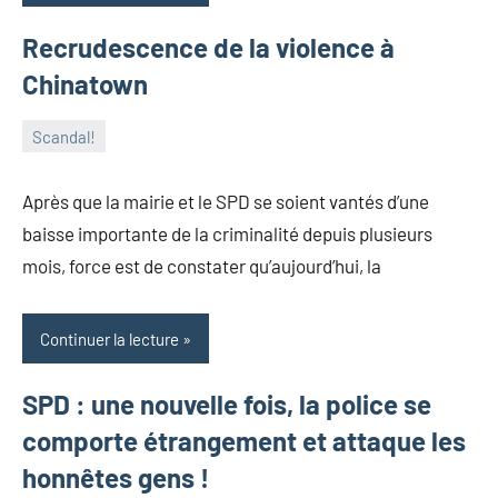
Recrudescence de la violence à
Chinatown
Scandal!
7
Augure
Aucun
mars
commentaire
Après que la mairie et le SPD se soient vantés d’une
2018
baisse importante de la criminalité depuis plusieurs
mois, force est de constater qu’aujourd’hui, la
Continuer la lecture
SPD : une nouvelle fois, la police se
comporte étrangement et attaque les
honnêtes gens !