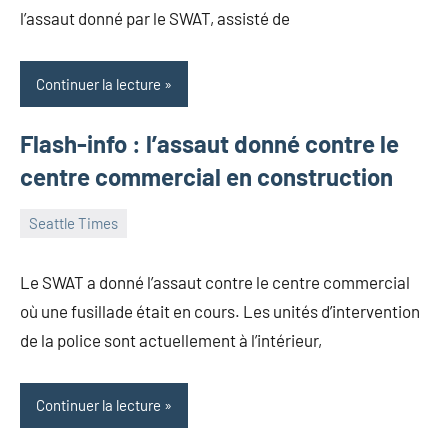
l’assaut donné par le SWAT, assisté de
Continuer la lecture
Flash-info : l’assaut donné contre le
centre commercial en construction
Seattle Times
6
Kate
Aucun
septembre
Amber
commentaire
Le SWAT a donné l’assaut contre le centre commercial
2017
où une fusillade était en cours. Les unités d’intervention
de la police sont actuellement à l’intérieur,
Continuer la lecture