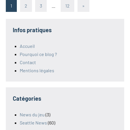
Pagination
Articles
1
2
3
…
12
»
suivants
des
publications
Infos pratiques
Accueil
Pourquoi ce blog ?
Contact
Mentions légales
Catégories
News du jeu
(3)
Seattle News
(60)