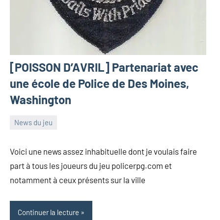
[POISSON D’AVRIL] Partenariat avec
une école de Police de Des Moines,
Washington
News du jeu
1
Kate
Aucun
avril
Griss
commentaire
Voici une news assez inhabituelle dont je voulais faire
2018
part à tous les joueurs du jeu policerpg.com et
notamment à ceux présents sur la ville
Continuer la lecture