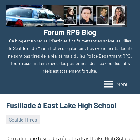
Aller
au
contenu
Forum RPG Blog
Ce blog est un recueil d'articles fictifs mettant en scène les villes
de Seattle et de Miami fictives également. Les événements décrits
ne sont pas tirés de la réalité mais du jeu Police Department RPG.
Toute ressemblance avec des personnes, des lieux ou des faits
réels est totalement fortuite.
Menu
Fusillade à East Lake High School
Seattle Times
16
Augure
Aucun
juillet
commentaire
Ce matin, une fusillade a éclaté à East Lake High School.