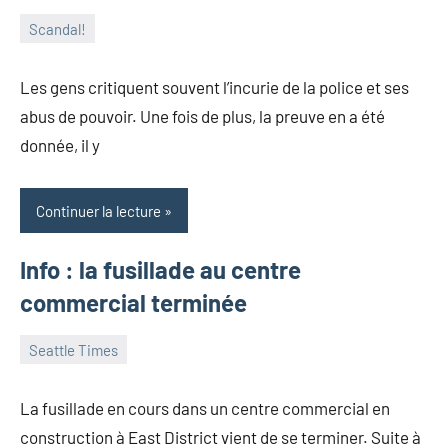
Scandal!
7
Kate
Aucun
février
Amber
commentaire
Les gens critiquent souvent l’incurie de la police et ses
2018
abus de pouvoir. Une fois de plus, la preuve en a été
donnée, il y
Continuer la lecture
Info : la fusillade au centre
commercial terminée
Seattle Times
16
Kate
Aucun
septembre
Amber
commentaire
La fusillade en cours dans un centre commercial en
2017
construction à East District vient de se terminer. Suite à